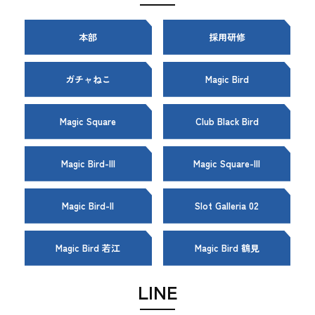
本部
採用研修
ガチャねこ
Magic Bird
Magic Square
Club Black Bird
Magic Bird-III
Magic Square-III
Magic Bird-II
Slot Galleria 02
Magic Bird 若江
Magic Bird 鶴見
LINE