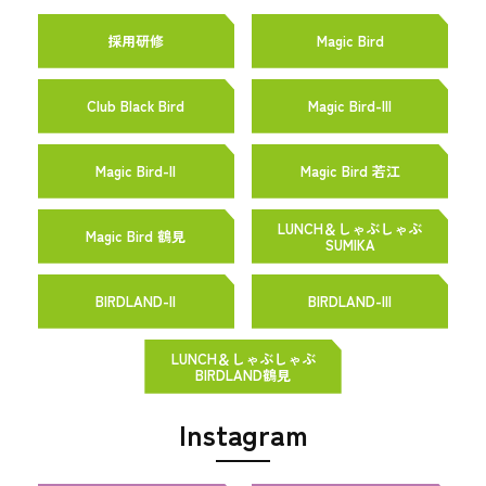
採用研修
Magic Bird
Club Black Bird
Magic Bird-III
Magic Bird-II
Magic Bird 若江
LUNCH＆しゃぶしゃぶ
Magic Bird 鶴見
SUMIKA
BIRDLAND-II
BIRDLAND-III
LUNCH＆しゃぶしゃぶ
BIRDLAND鶴見
Instagram